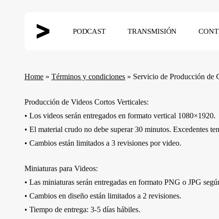
Skip
to
PODCAST
TRANSMISIÓN
CONT
main
content
Hit enter to search or ESC to close
Home
»
Términos y condiciones
»
Servicio de Producción de 
Producción de Videos Cortos Verticales:
• Los videos serán entregados en formato vertical 1080×1920.
• El material crudo no debe superar 30 minutos. Excedentes ten
• Cambios están limitados a 3 revisiones por video.
Miniaturas para Videos:
• Las miniaturas serán entregadas en formato PNG o JPG según 
• Cambios en diseño están limitados a 2 revisiones.
• Tiempo de entrega: 3-5 días hábiles.