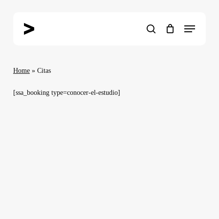
Skip
to
Menu
main
search
content
Home
»
Citas
[ssa_booking type=conocer-el-estudio]